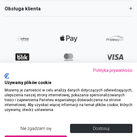
Obsługa klienta
Polityka prywatności
Używamy plików cookie
Możemy je zamieścić w celu analizy danych dotyczących odwiedzających,
ulepszenia naszej strony internetowej, pokazania spersonalizowanych
treści i zapewnienia Państwu wspaniałego doświadczenia na stronie
internetowej. Aby uzyskać więcej informacji na temat plików cookie, których
Regulamin
|
Polityka prywatności
używamy, otwórz ustawienia.
Bezpieczne zakupy
SSL/TLS
© 2026 Bolero Polska
Nie zgadzam się
Dostosuj
Powered by
e-com.house