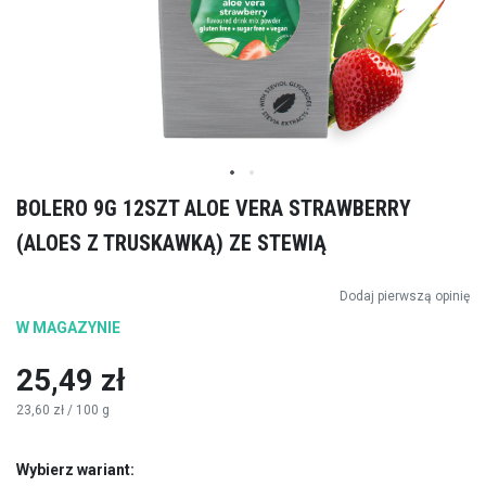
Przejdź
BOLERO 9G 12SZT ALOE VERA STRAWBERRY
na
(ALOES Z TRUSKAWKĄ) ZE STEWIĄ
początek
galerii
Dodaj pierwszą opinię
W MAGAZYNIE
25,49 zł
23,60 zł
/ 100 g
Wybierz wariant: