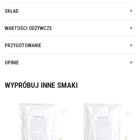
SKŁAD
WARTOŚCI ODŻYWCZE
PRZYGOTOWANIE
OPINIE
WYPRÓBUJ INNE SMAKI
Dodaj do ulubionych
Dodaj do ulubionych
Doda