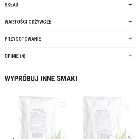
SKŁAD
WARTOŚCI ODŻYWCZE
PRZYGOTOWANIE
OPINIE
4
WYPRÓBUJ INNE SMAKI
Dodaj do ulubionych
Dodaj do ulubionych
Doda