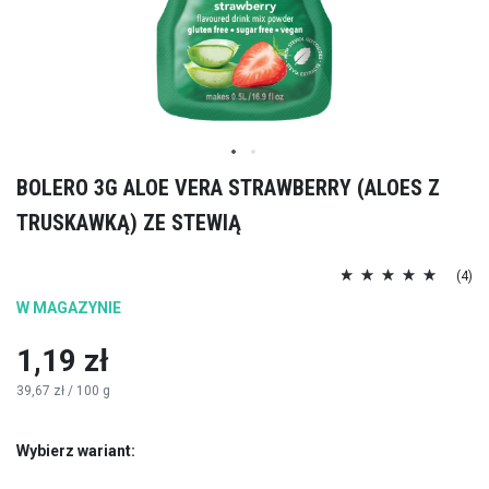
Przejdź
BOLERO 3G ALOE VERA STRAWBERRY (ALOES Z
na
TRUSKAWKĄ) ZE STEWIĄ
początek
galerii
Ocena:
(4)
100
100
% of
W MAGAZYNIE
1,19 zł
39,67 zł
/ 100 g
Wybierz wariant: