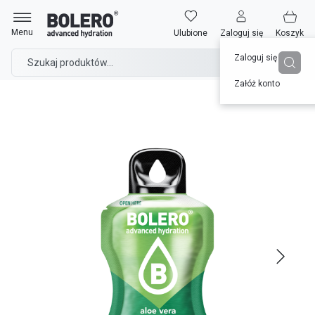
Przejdź
Strona główna
do
Bolero 3g Aloe Vera Strawberry (Aloes z truskawką) ze stewią
Menu
Ulubione
Zaloguj się
Koszyk
treści
Zaloguj się
Załóż konto
Przejdź
na
koniec
galerii