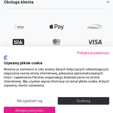
Obsługa klienta
Polityka prywatności
Używamy plików cookie
Możemy je zamieścić w celu analizy danych dotyczących odwiedzających,
ulepszenia naszej strony internetowej, pokazania spersonalizowanych
treści i zapewnienia Państwu wspaniałego doświadczenia na stronie
internetowej. Aby uzyskać więcej informacji na temat plików cookie, których
Regulamin
|
Polityka prywatności
używamy, otwórz ustawienia.
Bezpieczne zakupy
SSL/TLS
© 2026 Bolero Polska
Nie zgadzam się
Dostosuj
Powered by
e-com.house
Dodaj do koszyka
Akceptuj wszystko