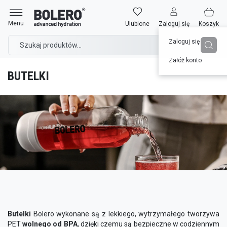
Przejdź
Strona główna
Saturatory
Butelki
do
Menu
Ulubione
Zaloguj się
Koszyk
treści
Zaloguj się
Załóż konto
BUTELKI
Butelki
Bolero wykonane są z lekkiego, wytrzymałego tworzywa
PET
wolnego od BPA
, dzięki czemu są bezpieczne w codziennym