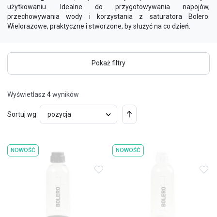
użytkowaniu. Idealne do przygotowywania napojów,
przechowywania wody i korzystania z saturatora Bolero.
Wielorazowe, praktyczne i stworzone, by służyć na co dzień.
Pokaż filtry
Wyświetlasz
4
wyników
Ustaw
Sortuj wg
kierunek
malejący
NOWOŚĆ
NOWOŚĆ
Dodaj do ulubionych
Do