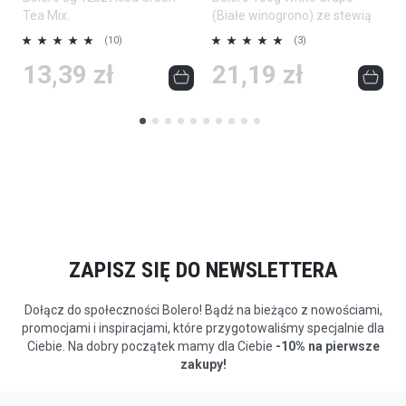
Tea Mix.
(Białe winogrono) ze stewią
Ocena:
Ocena:
O
(10)
(3)
100%
100%
1
13,39 zł
21,19 zł
ZAPISZ SIĘ DO NEWSLETTERA
Dołącz do społeczności Bolero! Bądź na bieżąco z nowościami,
promocjami i inspiracjami, które przygotowaliśmy specjalnie dla
Ciebie. Na dobry początek mamy dla Ciebie
-10% na pierwsze
zakupy!