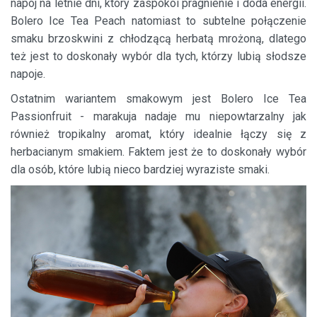
napój na letnie dni, który zaspokoi pragnienie i doda energii.
Bolero Ice Tea Peach natomiast to subtelne połączenie
smaku brzoskwini z chłodzącą herbatą mrożoną, dlatego
też jest to doskonały wybór dla tych, którzy lubią słodsze
napoje.
Ostatnim wariantem smakowym jest Bolero Ice Tea
Passionfruit - marakuja nadaje mu niepowtarzalny jak
również tropikalny aromat, który idealnie łączy się z
herbacianym smakiem. Faktem jest że to doskonały wybór
dla osób, które lubią nieco bardziej wyraziste smaki.