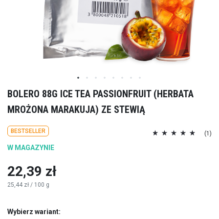
Przejdź
BOLERO 88G ICE TEA PASSIONFRUIT (HERBATA
na
MROŻONA MARAKUJA) ZE STEWIĄ
początek
galerii
Ocena:
BESTSELLER
(1)
100
100
% of
W MAGAZYNIE
22,39 zł
25,44 zł
/ 100 g
Wybierz wariant: