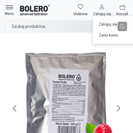
Przejdź
Strona główna
do
Bolero 100g Forest Fruits (Owoce Leśne) ze stewią
Menu
Ulubione
Zaloguj się
Koszyk
treści
Zaloguj się
Załóż konto
Przejdź
na
koniec
galerii