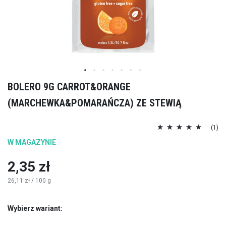
Przejdź
BOLERO 9G CARROT&ORANGE
na
(MARCHEWKA&POMARAŃCZA) ZE STEWIĄ
początek
galerii
Ocena:
(1)
100
100
% of
W MAGAZYNIE
2,35 zł
26,11 zł
/ 100 g
Wybierz wariant: