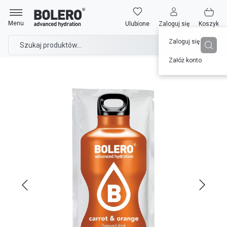
Przejdź
Strona główna
do
Bolero 9g Carrot&Orange (Marchewka&Pomarańcza) ze stewią
Menu
Ulubione
Zaloguj się
Koszyk
treści
Zaloguj się
Załóż konto
Przejdź
na
koniec
galerii