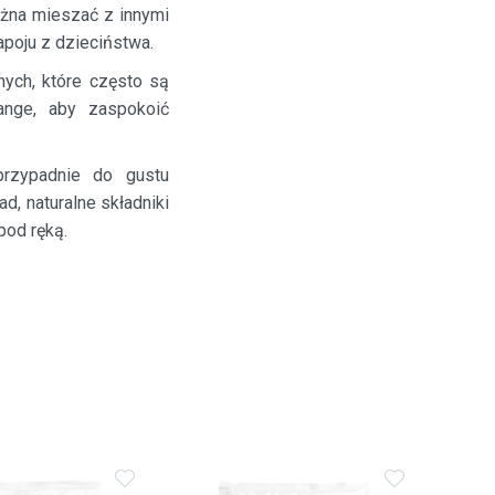
żna mieszać z innymi
poju z dzieciństwa.
ych, które często są
ange, aby zaspokoić
przypadnie do gustu
d, naturalne składniki
pod ręką.
Dodaj
Dodaj