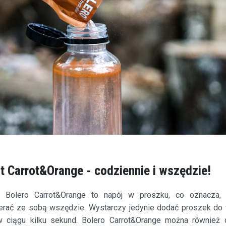
t Carrot&Orange - codziennie i wszędzie!
e Bolero Carrot&Orange to napój w proszku, co oznacza
erać ze sobą wszędzie. Wystarczy jedynie dodać proszek do
w ciągu kilku sekund. Bolero Carrot&Orange można również d