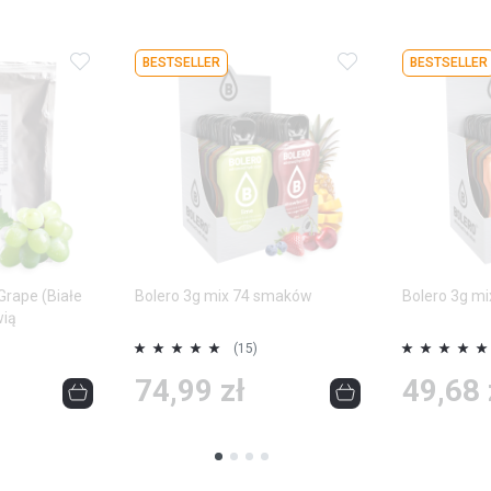
Dodaj
Dodaj
BESTSELLER
BESTSELLER
do
do
ulubionych
ulubionych
Grape (Białe
Bolero 3g mix 74 smaków
Bolero 3g m
wią
Ocena:
Ocena:
(15)
100%
100%
74,99 zł
49,68 