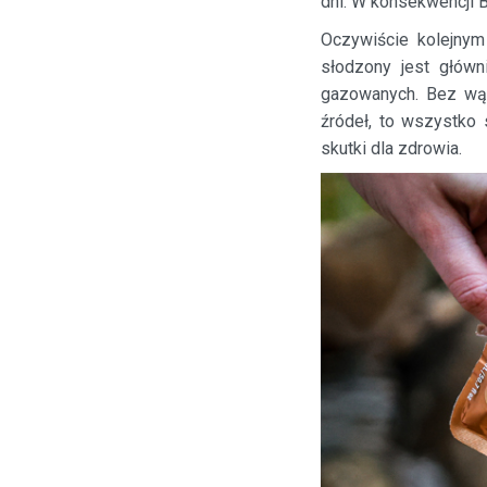
dni. W konsekwencji 
Oczywiście kolejnym
słodzony jest główn
gazowanych. Bez wątp
źródeł, to wszystko 
skutki dla zdrowia.