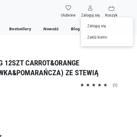
Ulubione
Zaloguj się
Koszyk
Zaloguj się
Bestsellery
Nowość
Blog
Przepisy
Załóż konto
G 12SZT CARROT&ORANGE
WKA&POMARAŃCZA) ZE STEWIĄ
Ocena:
(1)
100
100
% of
ł
t: