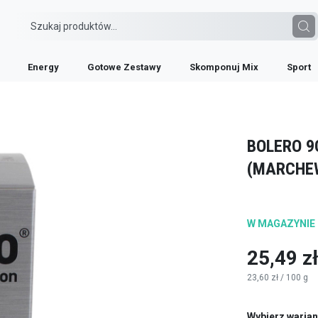
ewka&Pomarańcza) ze stewią
Energy
Gotowe Zestawy
Skomponuj Mix
Sport
BOLERO 9
(MARCHE
W MAGAZYNIE
25,49 z
23,60 zł
/ 100 g
Wybierz warian