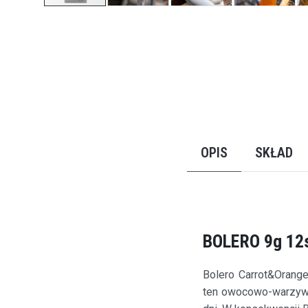
Przejdź
na
początek
galerii
OPIS
SKŁAD
BOLERO 9g 12
Bolero Carrot&Orang
ten owocowo-warzywny