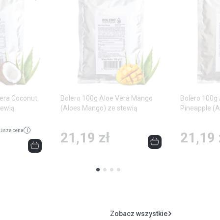
do
do
ulubionych
ulubionych
Vera Coconut
Bolero 100g Aloe Vera Mango
Bolero 100g 
tewią
(Aloes Mango) ze stewią
Pineapple (
stewią
i
iższa cena
21,19 zł
21,19 
Zobacz wszystkie