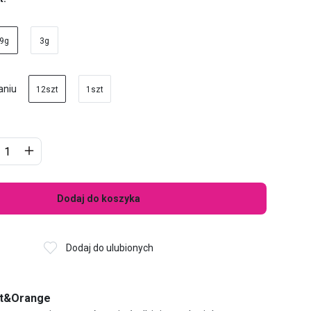
9g
3g
aniu
12szt
1szt
Dodaj do koszyka
Dodaj do ulubionych
ot&Orange