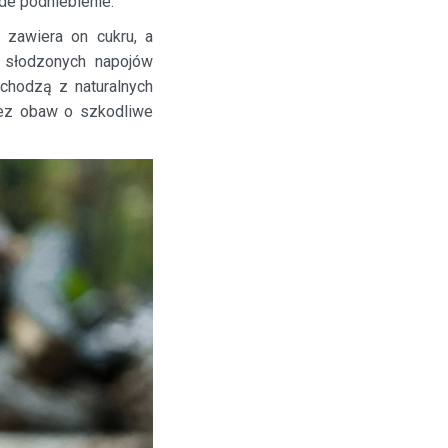
de podniebienie.
 zawiera on cukru, a
a słodzonych napojów
ochodzą z naturalnych
 bez obaw o szkodliwe