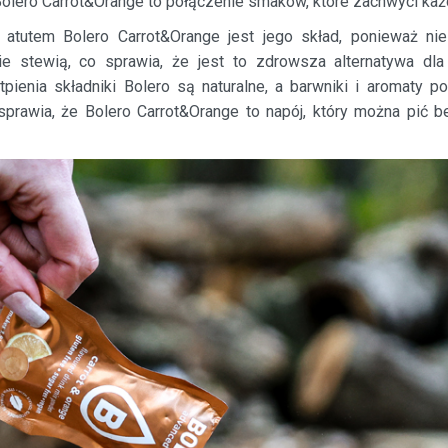
Bolero Carrot&Orange to połączenie smaków, które zachwyci każ
 atutem Bolero Carrot&Orange jest jego skład, ponieważ nie
ie stewią, co sprawia, że jest to zdrowsza alternatywa dl
ienia składniki Bolero są naturalne, a barwniki i aromaty p
sprawia, że Bolero Carrot&Orange to napój, który można pić