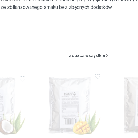
brze zbilansowanego smaku bez zbędnych dodatków.
Zobacz wszystkie
Dodaj
Dodaj
do
do
ulubionych
ulubionych