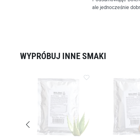
ale jednocześnie do
WYPRÓBUJ INNE SMAKI
Dodaj
Dodaj
do
do
ulubionych
ulubionych