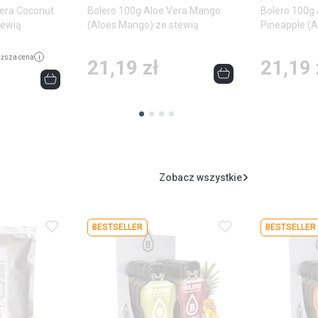
Vera Coconut
Bolero 100g Aloe Vera Mango
Bolero 100g 
tewią
(Aloes Mango) ze stewią
Pineapple (
stewią
i
iższa cena
21,19 zł
21,19 
Zobacz wszystkie
Dodaj
Dodaj
BESTSELLER
BESTSELLER
do
do
ulubionych
ulubionych