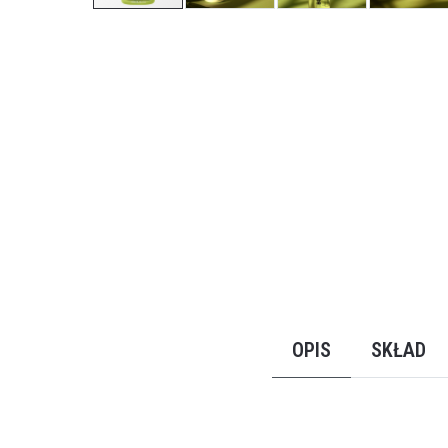
Przejdź
na
początek
galerii
OPIS
SKŁAD