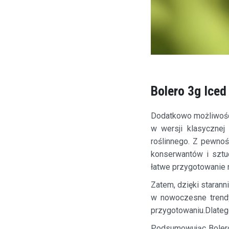
Bolero 3g Iced
Dodatkowo możliwośc
w wersji klasycznej
roślinnego. Z pewnoś
konserwantów i sztu
łatwe przygotowanie n
Zatem, dzięki starann
w nowoczesne trendy
przygotowaniu.Dlatego
Podsumowując Bolero 