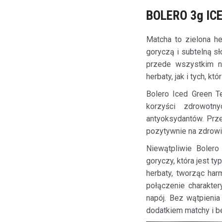
BOLERO 3g IC
Matcha to zielona he
goryczą i subtelną sł
przede wszystkim na
herbaty, jak i tych, kt
Bolero Iced Green T
korzyści zdrowotny
antyoksydantów. Prz
pozytywnie na zdrowi
Niewątpliwie Bolero
goryczy, która jest 
herbaty, tworząc ha
połączenie charakter
napój. Bez wątpienia
dodatkiem matchy i b