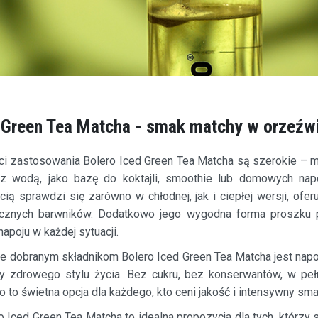
 Green Tea Matcha - smak matchy w orzeźwi
i zastosowania Bolero Iced Green Tea Matcha są szerokie – 
 z wodą, jako bazę do koktajli, smoothie lub domowych na
cią sprawdzi się zarówno w chłodnej, jak i ciepłej wersji, ofe
cznych barwników. Dodatkowo jego wygodna forma proszku 
apoju w każdej sytuacji.
ie dobranym składnikom Bolero Iced Green Tea Matcha jest napo
 zdrowego stylu życia. Bez cukru, bez konserwantów, w pełni
 to świetna opcja dla każdego, kto ceni jakość i intensywny sm
Iced Green Tea Matcha to idealna propozycja dla tych, którzy 