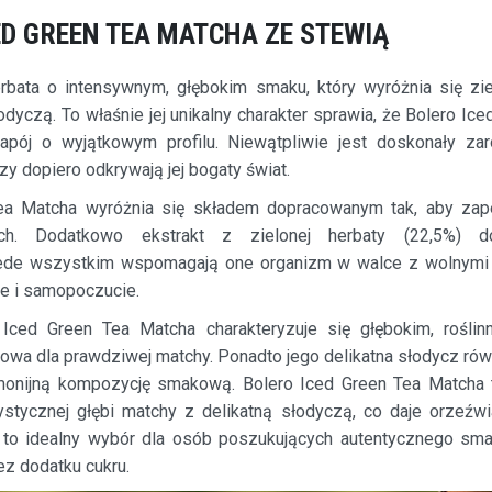
ED GREEN TEA MATCHA ZE STEWIĄ
rbata o intensywnym, głębokim smaku, który wyróżnia się zie
odyczą. To właśnie jej unikalny charakter sprawia, że Bolero Ic
pój o wyjątkowym profilu. Niewątpliwie jest doskonały z
órzy dopiero odkrywają jej bogaty świat.
ea Matcha wyróżnia się składem dopracowanym tak, aby zap
ch. Dodatkowo ekstrakt z zielonej herbaty (22,5%) do
ede wszystkim wspomagają one organizm w walce z wolnymi 
e i samopoczucie.
 Iced Green Tea Matcha charakteryzuje się głębokim, rośl
typowa dla prawdziwej matchy. Ponadto jego delikatna słodycz r
rmonijną kompozycję smakową. Bolero Iced Green Tea Matcha
ystycznej głębi matchy z delikatną słodyczą, co daje orzeźw
 to idealny wybór dla osób poszukujących autentycznego sma
ez dodatku cukru.