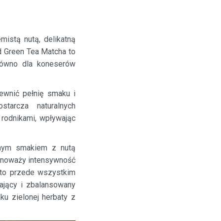
mistą nutą, delikatną
ed Green Tea Matcha to
arówno dla koneserów
ewnić pełnię smaku i
starcza naturalnych
rodnikami, wpływając
innym smakiem z nutą
ównoważy intensywność
 to przede wszystkim
iający i zbalansowany
ku zielonej herbaty z