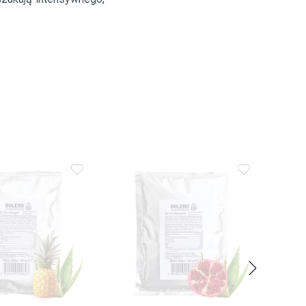
Dodaj
Dodaj
do
do
ulubionych
ulubionych