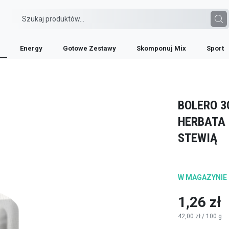
na herbata mrożona o smaku matcha) ze stewią
Energy
Gotowe Zestawy
Skomponuj Mix
Sport
BOLERO 3
HERBATA
STEWIĄ
W MAGAZYNIE
1,26 zł
42,00 zł
/ 100 g