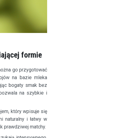
ającej formie
można go przygotować
pojów na bazie mleka
rując bogaty smak bez
pozwala na szybkie i
jem, który wpisuje się
 naturalny i łatwy w
ak prawdziwej matchy.
szukają intensywnego,