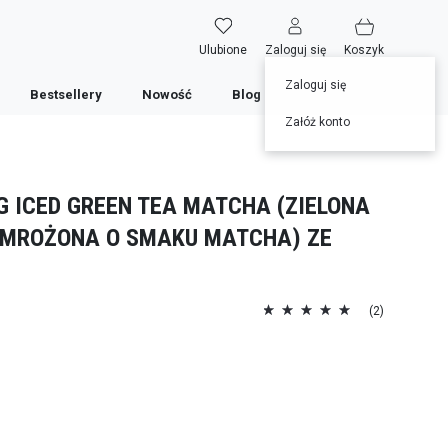
Ulubione
Zaloguj się
Koszyk
Zaloguj się
Bestsellery
Nowość
Blog
Przepisy
Załóż konto
G ICED GREEN TEA MATCHA (ZIELONA
 MROŻONA O SMAKU MATCHA) ZE
Ocena:
(2)
100
100
% of