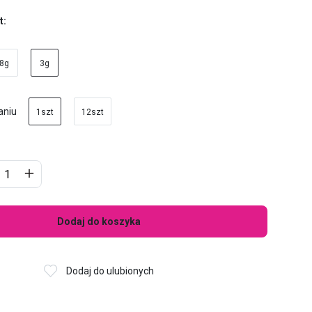
t:
8g
3g
aniu
1szt
12szt
Dodaj do koszyka
Dodaj do ulubionych